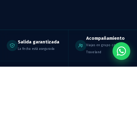
Acompañamiento
Salida garantizada
Viajas en grupo con
La fecha está asegurada
Traveland
Mejores tarifas
Cupos reales
Precios grupales sin igual
Disponibilidad actualizada
¿QUÉ ES UNA SALIDA CONFIRMADA?
Viaja tranquilo,
la fecha está
asegurada